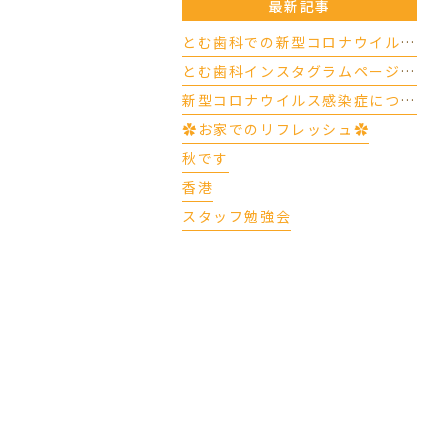
最新記事
とむ歯科での新型コロナウイルスの対応について（4/17更新）
とむ歯科インスタグラムページができました
新型コロナウイルス感染症について
✿お家でのリフレッシュ✿
秋です
香港
スタッフ勉強会