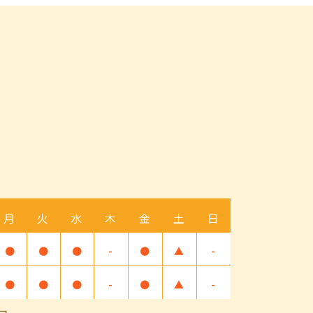
月
火
水
木
金
土
日
●
●
●
-
●
▲
-
●
●
●
-
●
▲
-