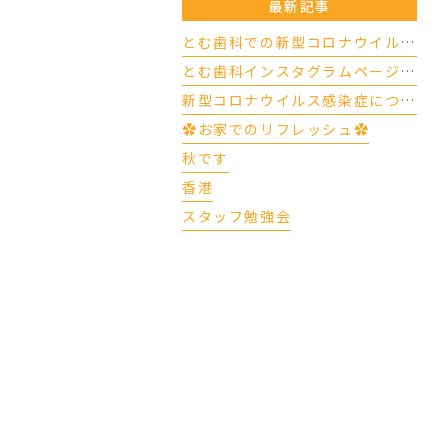
最新記事
とむ歯科での新型コロナウイルスの対応について（4/17更新）
とむ歯科インスタグラムページができました
新型コロナウイルス感染症について
✿お家でのリフレッシュ✿
秋です
香港
スタッフ勉強会