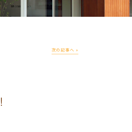
次の記事へ »
！