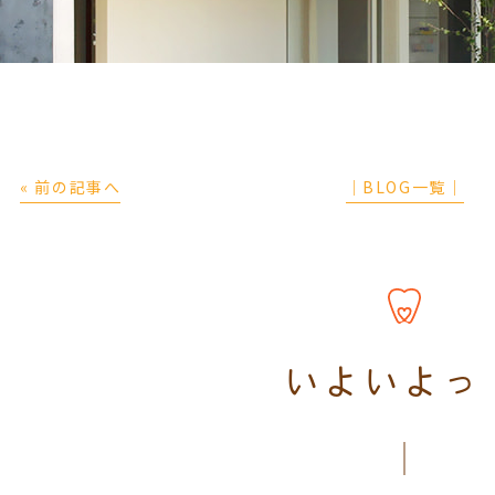
« 前の記事へ
│BLOG一覧│
いよいよっ