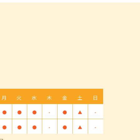
月
火
水
木
金
土
日
●
●
●
-
●
▲
-
●
●
●
-
●
▲
-