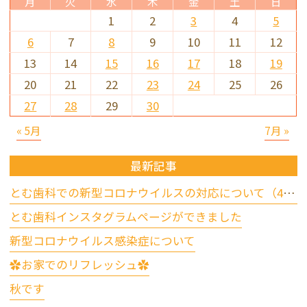
月
火
水
木
金
土
日
1
2
3
4
5
6
7
8
9
10
11
12
13
14
15
16
17
18
19
20
21
22
23
24
25
26
27
28
29
30
« 5月
7月 »
最新記事
とむ歯科での新型コロナウイルスの対応について（4/17更新）
とむ歯科インスタグラムページができました
新型コロナウイルス感染症について
✿お家でのリフレッシュ✿
秋です