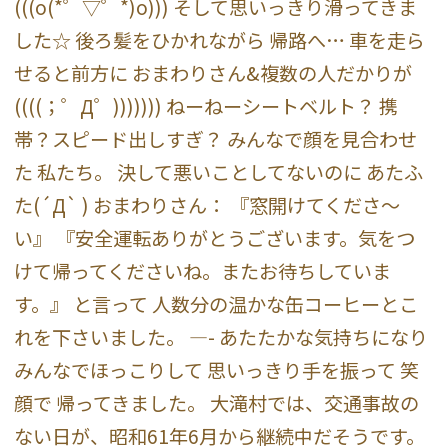
(((o(*゜▽゜*)o))) そして思いっきり滑ってきま
した☆ 後ろ髪をひかれながら 帰路へ… 車を走ら
せると前方に おまわりさん&複数の人だかりが
((((；゜Д゜))))))) ねーねーシートベルト？ 携
帯？スピード出しすぎ？ みんなで顔を見合わせ
た 私たち。 決して悪いことしてないのに あたふ
た(´Д` ) おまわりさん： 『窓開けてくださ～
い』 『安全運転ありがとうございます。気をつ
けて帰ってくださいね。またお待ちしていま
す。』 と言って 人数分の温かな缶コーヒーとこ
れを下さいました。 —- あたたかな気持ちになり
みんなでほっこりして 思いっきり手を振って 笑
顔で 帰ってきました。 大滝村では、交通事故の
ない日が、昭和61年6月から継続中だそうです。