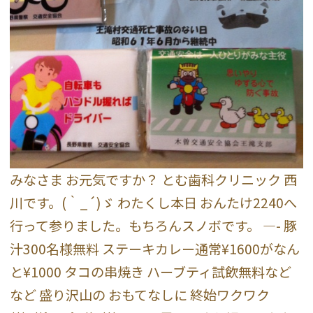
みなさま お元気ですか？ とむ歯科クリニック 西
川です。(｀_´)ゞ わたくし本日 おんたけ2240へ
行って参りました。もちろんスノボです。 —- 豚
汁300名様無料 ステーキカレー通常¥1600がなん
と¥1000 タコの串焼き ハーブティ試飲無料など
など 盛り沢山の おもてなしに 終始ワクワク