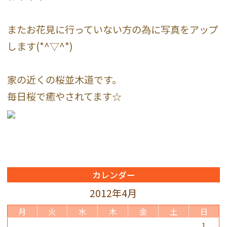
またお花見に行っていない方の為に写真をアップ
します(*^▽^*)
家の近くの桜並木道です。
毎日桜で癒やされてます☆
カレンダー
2012年4月
月
火
水
木
金
土
日
1