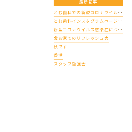
最新記事
とむ歯科での新型コロナウイルスの対応について（4/17更新）
とむ歯科インスタグラムページができました
新型コロナウイルス感染症について
✿お家でのリフレッシュ✿
秋です
香港
スタッフ勉強会