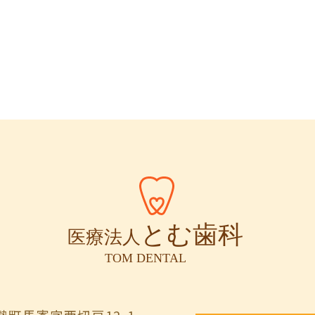
町馬寄字西切戸12-1