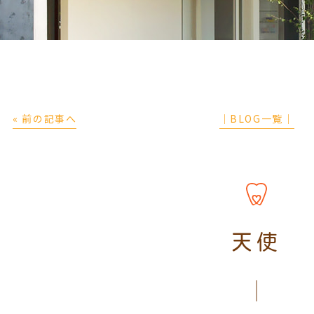
« 前の記事へ
│BLOG一覧│
天使