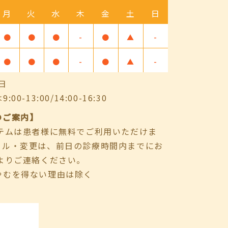
月
火
水
木
金
土
日
●
●
●
-
●
▲
-
●
●
●
-
●
▲
-
日
-13:00/14:00-16:30
のご案内】
ステムは患者様に無料でご利用いただけま
セル・変更は、前日の診療時間内までにお
よりご連絡ください。
やむを得ない理由は除く