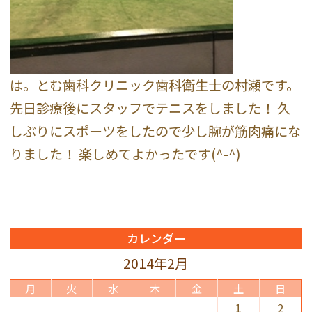
は。とむ歯科クリニック歯科衛生士の村瀬です。
先日診療後にスタッフでテニスをしました！ 久
しぶりにスポーツをしたので少し腕が筋肉痛にな
りました！ 楽しめてよかったです(^-^)
カレンダー
2014年2月
月
火
水
木
金
土
日
1
2