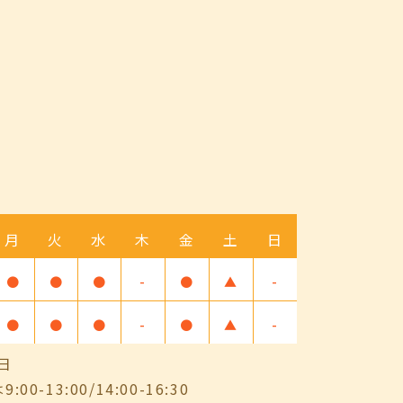
月
火
水
木
金
土
日
●
●
●
-
●
▲
-
●
●
●
-
●
▲
-
日
-13:00/14:00-16:30