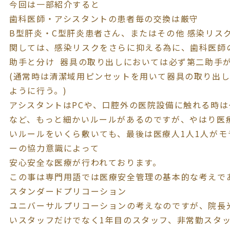
今回は一部紹介すると
歯科医師・アシスタントの患者毎の交換は厳守
B型肝炎・C型肝炎患者さん、またはその他 感染リス
関しては、感染リスクをさらに抑える為に、歯科医師
助手と分け 器具の取り出しにおいては必ず第二助手
(通常時は清潔域用ピンセットを用いて器具の取り出
ように行う。)
アシスタントはPCや、口腔外の医院設備に触れる時
など、もっと細かいルールがあるのですが、やはり医
いルールをいくら敷いても、最後は医療人1人1人が
ーの協力意識によって
安心安全な医療が行われております。
この事は専門用語では医療安全管理の基本的な考えで
スタンダードプリコーション
ユニバーサルプリコーションの考えなのですが、院長
いスタッフだけでなく1年目のスタッフ、非常勤スタ