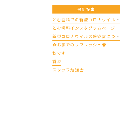
最新記事
とむ歯科での新型コロナウイルスの対応について（4/17更新）
とむ歯科インスタグラムページができました
新型コロナウイルス感染症について
✿お家でのリフレッシュ✿
秋です
香港
スタッフ勉強会