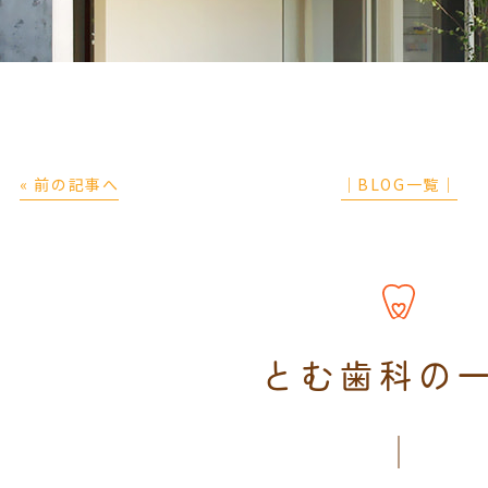
« 前の記事へ
│BLOG一覧│
とむ歯科の