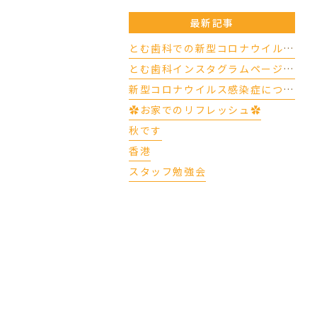
最新記事
とむ歯科での新型コロナウイルスの対応について（4/17更新）
とむ歯科インスタグラムページができました
新型コロナウイルス感染症について
✿お家でのリフレッシュ✿
秋です
香港
スタッフ勉強会