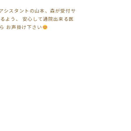
くアシスタントの山本、森が受付サ
れるよう、 安心して通院出来る医
ら お声掛け下さい