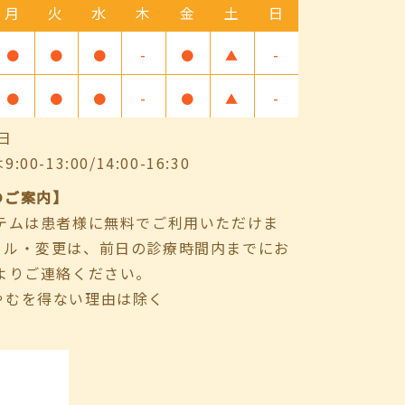
月
火
水
木
金
土
日
●
●
●
-
●
▲
-
●
●
●
-
●
▲
-
日
-13:00/14:00-16:30
のご案内】
ステムは患者様に無料でご利用いただけま
セル・変更は、前日の診療時間内までにお
よりご連絡ください。
やむを得ない理由は除く