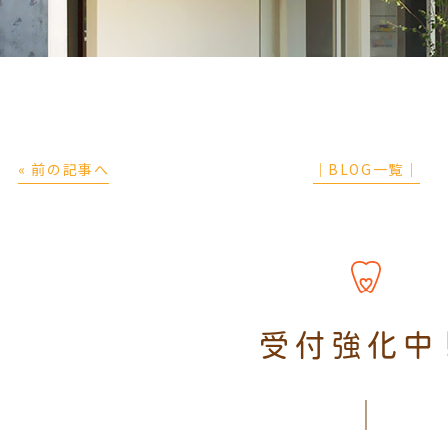
« 前の記事へ
│BLOG一覧│
受付強化中