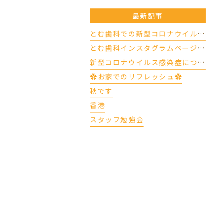
最新記事
とむ歯科での新型コロナウイルスの対応について（4/17更新）
とむ歯科インスタグラムページができました
新型コロナウイルス感染症について
✿お家でのリフレッシュ✿
秋です
香港
スタッフ勉強会