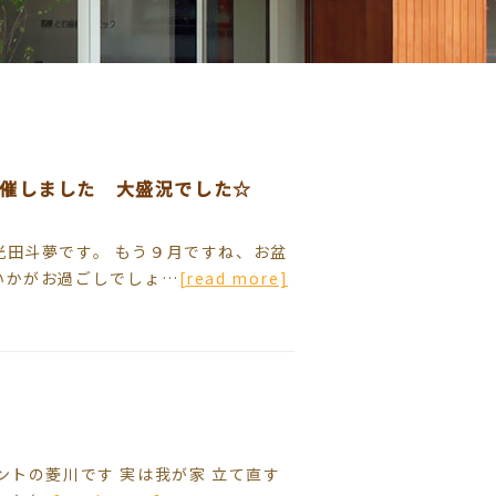
開催しました 大盛況でした☆
光田斗夢です。 もう９月ですね、お盆
いかがお過ごしでしょ…
[read more]
ントの菱川です 実は我が家 立て直す