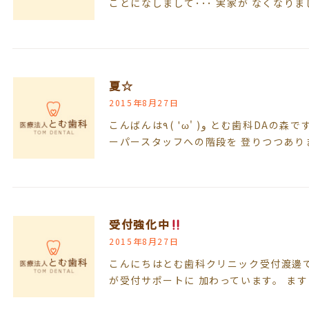
ことになしまして･･･ 実家が なくなりま
夏☆
2015年8月27日
こんばんは٩( 'ω' )و とむ歯科DAの森です！！ 最近は受付の勉強もしており ス
ーパースタッフへの階段を 登りつつあり
受付強化中
2015年8月27日
こんにちはとむ歯科クリニック受付渡邊で
が受付サポートに 加わっています。 ま