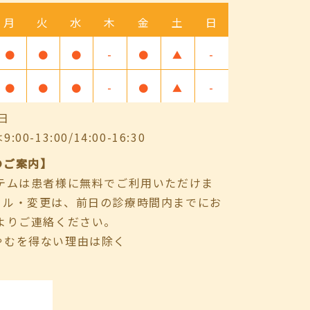
月
火
水
木
金
土
日
●
●
●
-
●
▲
-
●
●
●
-
●
▲
-
日
-13:00/14:00-16:30
のご案内】
ステムは患者様に無料でご利用いただけま
セル・変更は、前日の診療時間内までにお
よりご連絡ください。
やむを得ない理由は除く