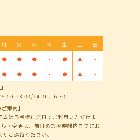
月
火
水
木
金
土
日
●
●
●
-
●
▲
-
●
●
●
-
●
▲
-
日
-13:00/14:00-16:30
のご案内】
ステムは患者様に無料でご利用いただけま
セル・変更は、前日の診療時間内までにお
よりご連絡ください。