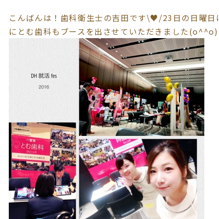
こんばんは！歯科衛生士の吉田です\♥︎/23日の日曜日
にとむ歯科もブースを出させていただきました(o^^o)