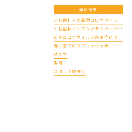
最新記事
とむ歯科での新型コロナウイルスの対応について（4/17更新）
とむ歯科インスタグラムページができました
新型コロナウイルス感染症について
✿お家でのリフレッシュ✿
秋です
香港
スタッフ勉強会