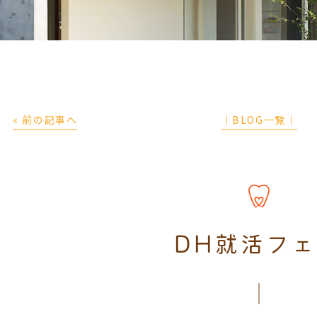
« 前の記事へ
│BLOG一覧│
DH就活フ