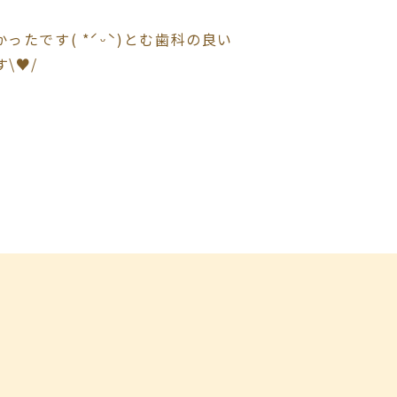
たです( *ˊᵕˋ)とむ歯科の良い
♥︎/