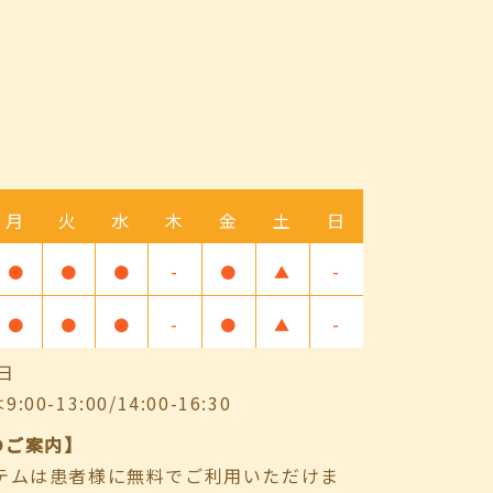
月
火
水
木
金
土
日
●
●
●
-
●
▲
-
●
●
●
-
●
▲
-
日
-13:00/14:00-16:30
のご案内】
ステムは患者様に無料でご利用いただけま