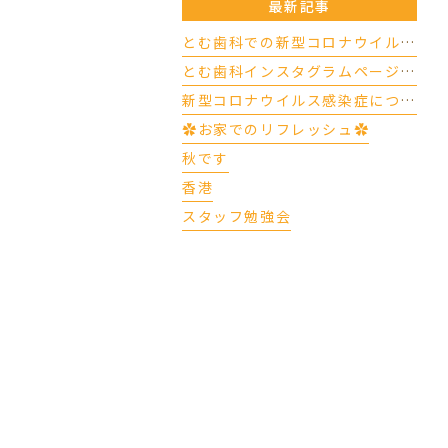
最新記事
とむ歯科での新型コロナウイルスの対応について（4/17更新）
とむ歯科インスタグラムページができました
新型コロナウイルス感染症について
✿お家でのリフレッシュ✿
秋です
香港
スタッフ勉強会