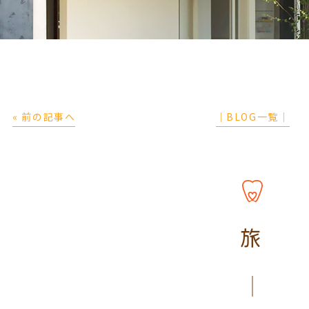
« 前の記事へ
│BLOG一覧│
旅