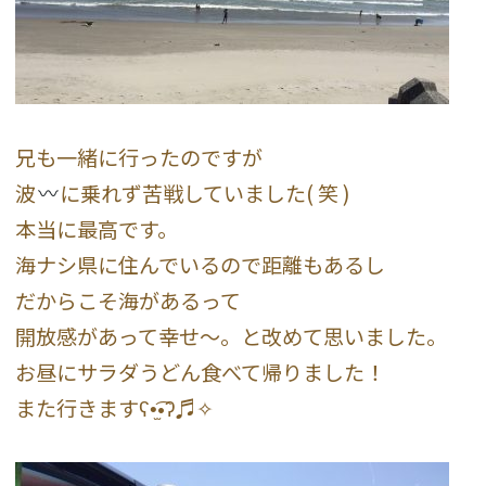
兄も一緒に行ったのですが
波
に乗れず苦戦していました( 笑 )
本当に最高です。
海ナシ県に住んでいるので距離もあるし
だからこそ海があるって
開放感があって幸せ〜。と改めて思いました。
お昼にサラダうどん食べて帰りました！
また行きますʕ•̫͡•ʔ♬✧