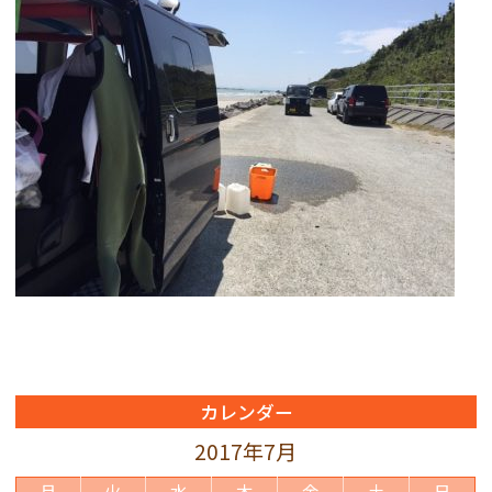
カレンダー
2017年7月
月
火
水
木
金
土
日