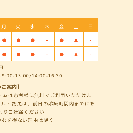
月
火
水
木
金
土
日
●
●
●
-
●
▲
-
●
●
●
-
●
▲
-
日
-13:00/14:00-16:30
のご案内】
ステムは患者様に無料でご利用いただけま
セル・変更は、前日の診療時間内までにお
よりご連絡ください。
やむを得ない理由は除く