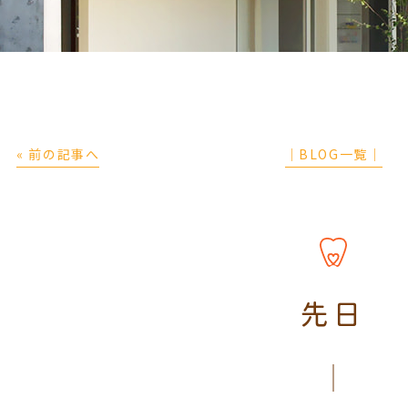
« 前の記事へ
│BLOG一覧│
先日