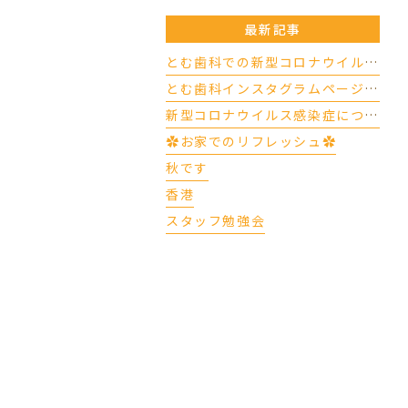
最新記事
とむ歯科での新型コロナウイルスの対応について（4/17更新）
とむ歯科インスタグラムページができました
新型コロナウイルス感染症について
✿お家でのリフレッシュ✿
秋です
香港
スタッフ勉強会