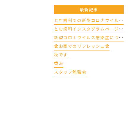
最新記事
とむ歯科での新型コロナウイルスの対応について（4/17更新）
とむ歯科インスタグラムページができました
新型コロナウイルス感染症について
✿お家でのリフレッシュ✿
秋です
香港
スタッフ勉強会