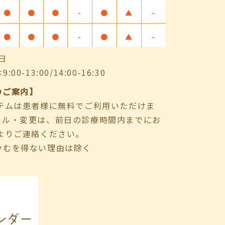
●
●
●
-
●
▲
-
●
●
●
-
●
▲
-
日
-13:00/14:00-16:30
のご案内】
ステムは患者様に無料でご利用いただけま
セル・変更は、前日の診療時間内までにお
よりご連絡ください。
やむを得ない理由は除く
ンダー