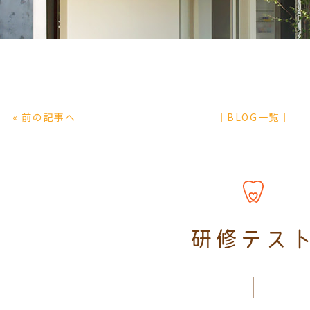
« 前の記事へ
│BLOG一覧│
研修テス