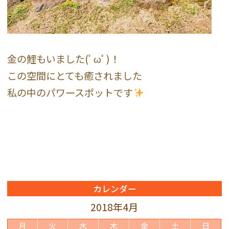
金の鯉もいました(ﾟωﾟ)！
この空間にとても癒されました
私の中のパワースポットです
カレンダー
2018年4月
月
火
水
木
金
土
日