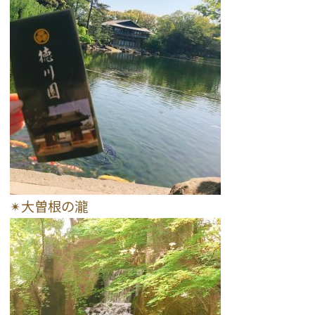
✴︎大曽根の瀧