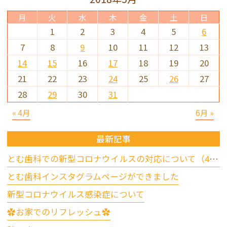
月
火
水
木
金
土
日
1
2
3
4
5
6
7
8
9
10
11
12
13
14
15
16
17
18
19
20
21
22
23
24
25
26
27
28
29
30
31
« 4月
6月 »
最新記事
とむ歯科での新型コロナウイルスの対応について（4/17更新）
とむ歯科インスタグラムページができました
新型コロナウイルス感染症について
✿お家でのリフレッシュ✿