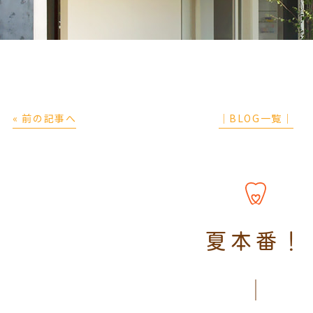
« 前の記事へ
│BLOG一覧│
夏本番！