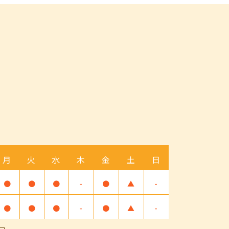
月
火
水
木
金
土
日
●
●
●
-
●
▲
-
●
●
●
-
●
▲
-