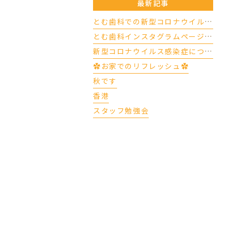
最新記事
とむ歯科での新型コロナウイルスの対応について（4/17更新）
とむ歯科インスタグラムページができました
新型コロナウイルス感染症について
✿お家でのリフレッシュ✿
秋です
香港
スタッフ勉強会