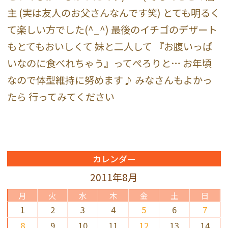
主 (実は友人のお父さんなんです笑) とても明るく
て楽しい方でした(^_^) 最後のイチゴのデザート
もとてもおいしくて 妹と二人して 『お腹いっぱ
いなのに食べれちゃう』ってぺろりと… お年頃
なので体型維持に努めます♪ みなさんもよかっ
たら 行ってみてください
カレンダー
2011年8月
月
火
水
木
金
土
日
1
2
3
4
5
6
7
8
9
10
11
12
13
14