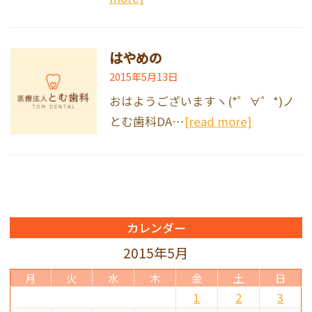
はやめの
2015年5月13日
おはようございますヽ(*゜∀゜*)ノ
とむ歯科DA…
[read more]
カレンダー
2015年5月
月
火
水
木
金
土
日
1
2
3