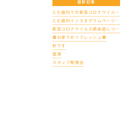
最新記事
とむ歯科での新型コロナウイルスの対応について（4/17更新）
とむ歯科インスタグラムページができました
新型コロナウイルス感染症について
✿お家でのリフレッシュ✿
秋です
香港
スタッフ勉強会