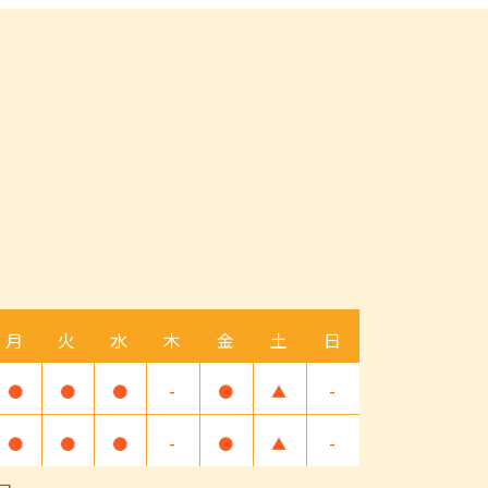
月
火
水
木
金
土
日
●
●
●
-
●
▲
-
●
●
●
-
●
▲
-