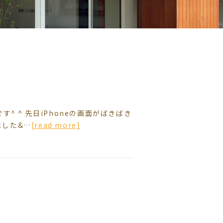
^ ^ 先日iPhoneの画面がばきばき
ました&…
[read more]