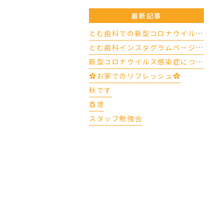
最新記事
とむ歯科での新型コロナウイルスの対応について（4/17更新）
とむ歯科インスタグラムページができました
新型コロナウイルス感染症について
✿お家でのリフレッシュ✿
秋です
香港
スタッフ勉強会