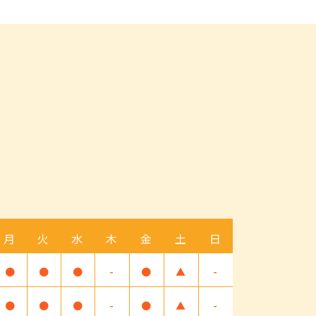
月
火
水
木
金
土
日
●
●
●
-
●
▲
-
●
●
●
-
●
▲
-