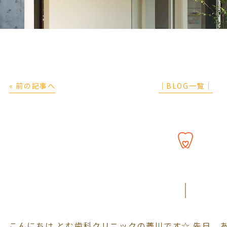
« 前の記事へ
│BLOG一覧│
こんにちは とむ歯科クリニックの菱川です☆ 先日、