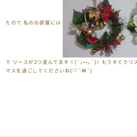
たので 私のお部屋には
で リースが2つ並んでますヾ(´｡••｡`)ﾉ もうすぐク
マスを過ごしてくださいね(♡´艸`)