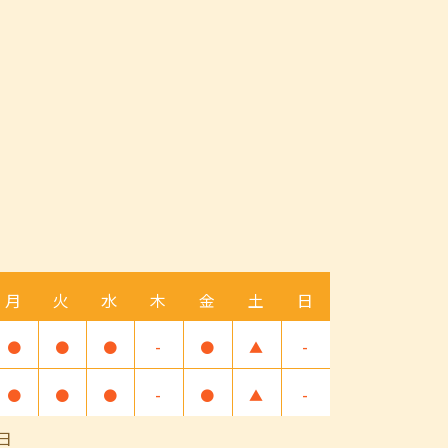
月
火
水
木
金
土
日
●
●
●
-
●
▲
-
●
●
●
-
●
▲
-
日