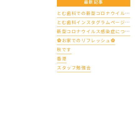
最新記事
とむ歯科での新型コロナウイルスの対応について（4/17更新）
とむ歯科インスタグラムページができました
新型コロナウイルス感染症について
✿お家でのリフレッシュ✿
秋です
香港
スタッフ勉強会