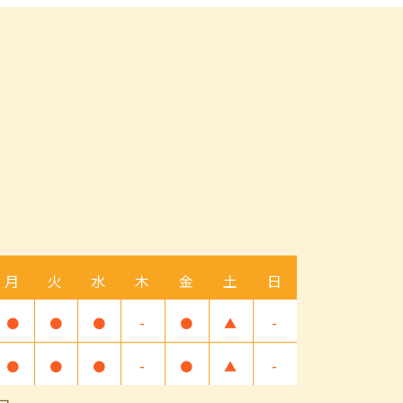
月
火
水
木
金
土
日
●
●
●
-
●
▲
-
●
●
●
-
●
▲
-