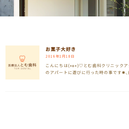
お菓子大好き
2016年1月18日
こんにちは(•ө•)♡とむ歯科クリニック
のアパートに遊びに行った時の事です✺◟(∗❛