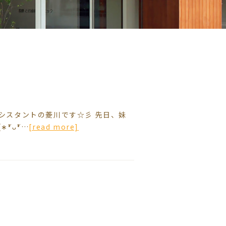
アシスタントの菱川です☆彡 先日、妹
ัᴗ❛ั…
[read more]