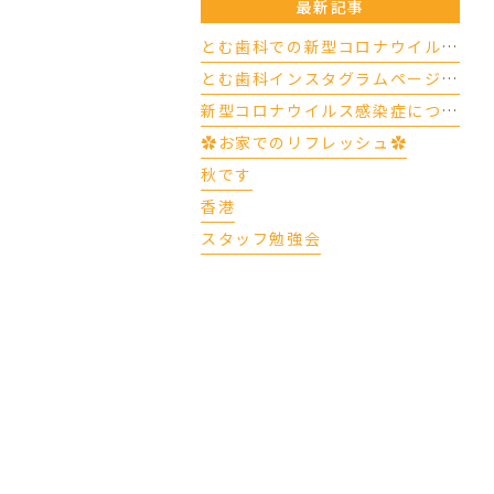
最新記事
とむ歯科での新型コロナウイルスの対応について（4/17更新）
とむ歯科インスタグラムページができました
新型コロナウイルス感染症について
✿お家でのリフレッシュ✿
秋です
香港
スタッフ勉強会