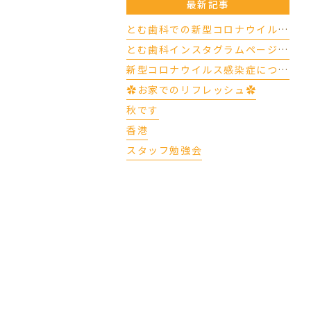
最新記事
とむ歯科での新型コロナウイルスの対応について（4/17更新）
とむ歯科インスタグラムページができました
新型コロナウイルス感染症について
✿お家でのリフレッシュ✿
秋です
香港
スタッフ勉強会