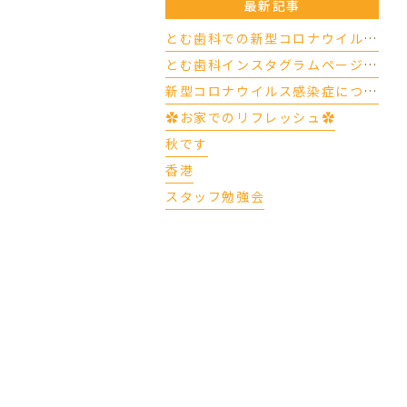
最新記事
とむ歯科での新型コロナウイルスの対応について（4/17更新）
とむ歯科インスタグラムページができました
新型コロナウイルス感染症について
✿お家でのリフレッシュ✿
秋です
香港
スタッフ勉強会