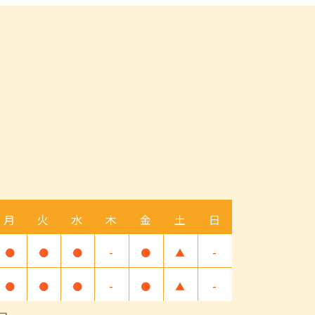
月
火
水
木
金
土
日
●
●
●
-
●
▲
-
●
●
●
-
●
▲
-