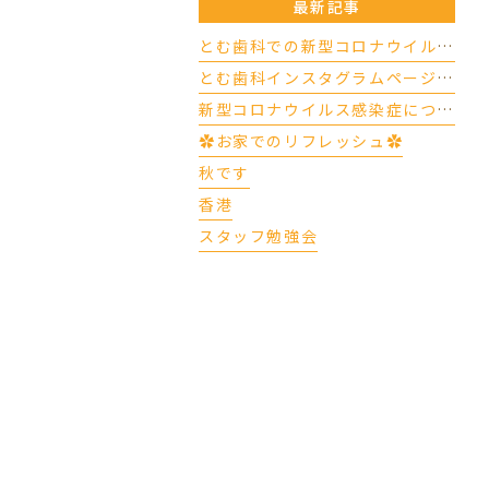
最新記事
とむ歯科での新型コロナウイルスの対応について（4/17更新）
とむ歯科インスタグラムページができました
新型コロナウイルス感染症について
✿お家でのリフレッシュ✿
秋です
香港
スタッフ勉強会