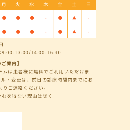
月
火
水
木
金
土
日
●
●
●
-
●
▲
-
●
●
●
-
●
▲
-
日
-13:00/14:00-16:30
のご案内】
ステムは患者様に無料でご利用いただけま
セル・変更は、前日の診療時間内までにお
よりご連絡ください。
やむを得ない理由は除く