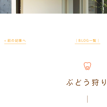
« 前の記事へ
│BLOG一覧│
ぶどう狩