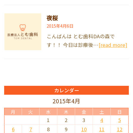
夜桜
2015年4月6日
こんばんは とむ歯科DAの森で
す！！ 今日は診療後…
[read more]
カレンダー
2015年4月
月
火
水
木
金
土
日
1
2
3
4
5
6
7
8
9
10
11
12