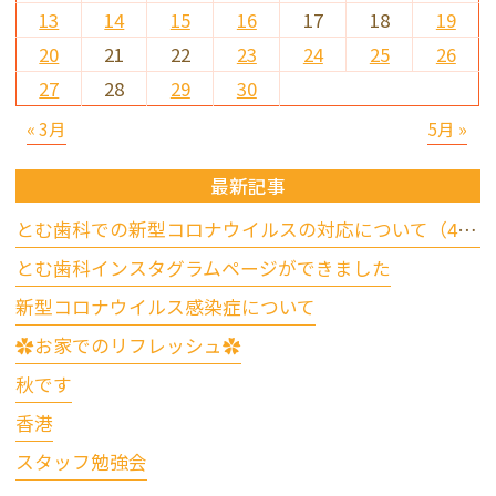
13
14
15
16
17
18
19
20
21
22
23
24
25
26
27
28
29
30
« 3月
5月 »
最新記事
とむ歯科での新型コロナウイルスの対応について（4/17更新）
とむ歯科インスタグラムページができました
新型コロナウイルス感染症について
✿お家でのリフレッシュ✿
秋です
香港
スタッフ勉強会