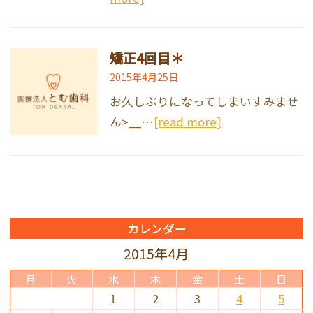
矯正4回目＊
2015年4月25日
お久しぶりになってしまいすみませ
ん>__…
[read more]
カレンダー
2015年4月
月
火
水
木
金
土
日
1
2
3
4
5