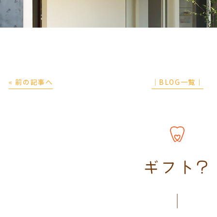
« 前の記事へ
│BLOG一覧│
ギフト?