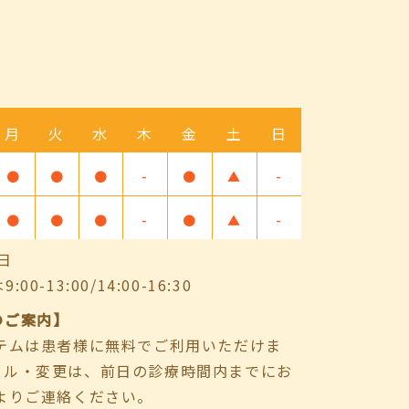
月
火
水
木
金
土
日
●
●
●
-
●
▲
-
●
●
●
-
●
▲
-
日
-13:00/14:00-16:30
のご案内】
ステムは患者様に無料でご利用いただけま
セル・変更は、前日の診療時間内までにお
よりご連絡ください。