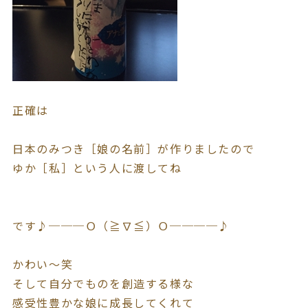
正確は
日本のみつき［娘の名前］が作りましたので
ゆか［私］という人に渡してね
です♪───Ｏ（≧∇≦）Ｏ────♪
かわい～笑
そして自分でものを創造する様な
感受性豊かな娘に成長してくれて