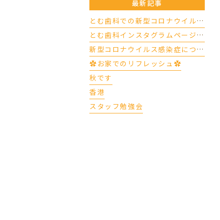
最新記事
とむ歯科での新型コロナウイルスの対応について（4/17更新）
とむ歯科インスタグラムページができました
新型コロナウイルス感染症について
✿お家でのリフレッシュ✿
秋です
香港
スタッフ勉強会